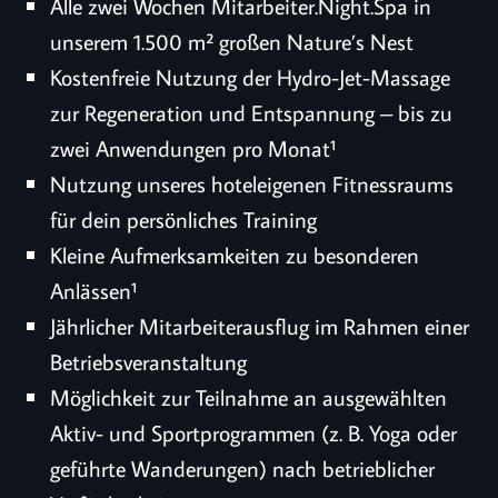
Alle zwei Wochen Mitarbeiter.Night.Spa in
Wir freuen uns auf deine Bewerbung an
begründen keinen Rechtsanspruch und können unter
unserem 1.500 m² großen Nature’s Nest
karriere@dasgoldberg.at
oder telefonisch unter
06432 6444 62
.
Berücksichtigung betrieblicher Erfordernisse sowie gesetzlicher
Die Bewerbungsadresse läuft über Das Goldberg, da das
Vorgaben angepasst, eingeschränkt oder eingestellt werden.
Kostenfreie Nutzung der Hydro-Jet-Massage
Recruiting gemeinsam betreut wird.
Wir freuen uns auf deine Bewerbung an
zur Regeneration und Entspannung – bis zu
karriere@dasgoldberg.at
oder telefonisch unter
06432 6444 62
.
zwei Anwendungen pro Monat¹
Die Bewerbungsadresse läuft über Das Goldberg, da das
Recruiting gemeinsam betreut wird.
Nutzung unseres hoteleigenen Fitnessraums
für dein persönliches Training
Kleine Aufmerksamkeiten zu besonderen
Anlässen¹
Jährlicher Mitarbeiterausflug im Rahmen einer
Betriebsveranstaltung
Möglichkeit zur Teilnahme an ausgewählten
Aktiv- und Sportprogrammen (z. B. Yoga oder
geführte Wanderungen) nach betrieblicher