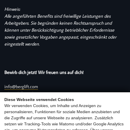
Hinweis:
Alle angeführten Benefits sind freiwillige Leistungen des
Arbeitgebers. Sie begründen keinen Rechtsanspruch und
können unter Berücksichtigung betrieblicher Erfordernisse
sowie gesetzlicher Vorgaben angepasst, eingeschränkt oder
eingestellt werden.
Bewirb dich jetzt! Wir freuen uns auf dich!
info@berglift.com
oder telefonisch an +43 6432 6219
Diese Webseite verwendet Cookies
Wir verwenden Cookies, um Inhalte und Anzeigen zu
Home
Jobs
personalisieren, Funktionen für soziale Medien anzubieten und
die Zugriffe auf unsere Webseite zu analysieren. Zusätzlich
setzen wir Tracking-Tools wie Matomo und/oder Google Analytics