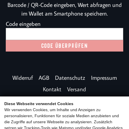
Diese Webseite verwendet Cookies
Wir verwenden Cookies, um Inhalte und Anzeigen zu
Home
Gutscheine
personalisieren, Funktionen für soziale Medien anzubieten und
die Zugriffe auf unsere Webseite zu analysieren. Zusätzlich
setzen wir Tracking-Tools wie Matomo und/oder Google Analytics