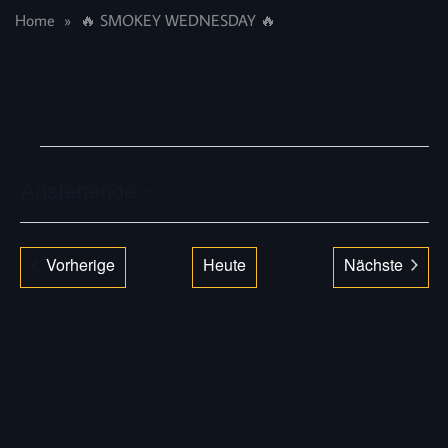
Home
🔥 SMOKEY WEDNESDAY 🔥
VERANSTALTUNGEN
Anstehende
Datum
auswählen.
Veranstaltungen
Vorherige
Heute
Nächste
Veranstal