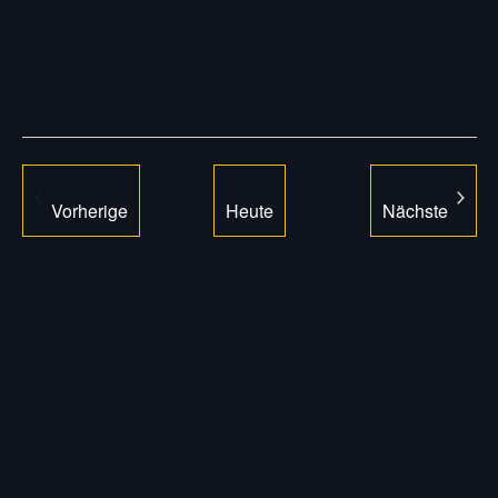
Datum
auswählen.
Veranstaltungen
Vorherige
Heute
Nächste
Veranstal