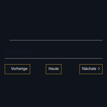
VERANSTALTUNGEN
Anstehende
Datum
auswählen.
Veranstaltungen
Vorherige
Heute
Nächste
Veranstal