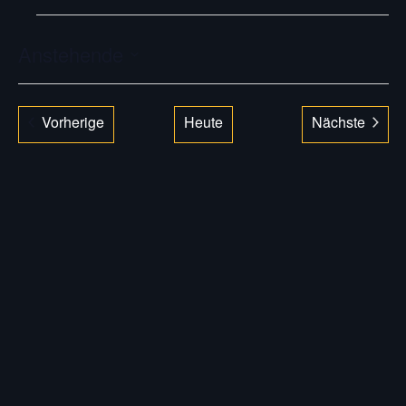
VERANSTALTUNGEN
Anstehende
Datum
auswählen.
Veranstaltungen
Vorherige
Heute
Nächste
Veranstal