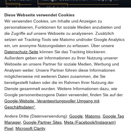
Engel
Berglift Salettl
Diese Webseite verwendet Cookies
Wir verwenden Cookies, um Inhalte und Anzeigen zu
Home
Veranstaltungen
Franky Leitner
personalisieren, Funktionen für soziale Medien anzubieten und
die Zugriffe auf unsere Webseite zu analysieren. Zusätzlich
setzen wir Tracking-Tools wie Matomo und/oder Google Analytics
ein, um anonyme Nutzungsdaten zu erfassen. Über unsere
Datenschutz-Seite
können Sie das Tracking blockieren.
Außerdem geben wir Informationen zu Ihrer Nutzung unserer
Webseite an unsere Partner für soziale Medien, Werbung und
Analysen weiter. Unsere Partner führen diese Informationen
möglicherweise mit weiteren Daten zusammen, die Sie
bereitgestellt haben oder die im Rahmen Ihrer Nutzung der
Dienste gesammelt wurden. Weitere Informationen dazu, wie
Google personenbezogene Daten verwendet, finden Sie auf der
Gasthof BERGLIFT GmbH | Bundesstraße 252 | A-5630
Google‑Website „Verantwortungsvoller Umgang mit
Bad Hofgastein
Geschäftsdaten“
.
Andere Dritte (Datenverwendung):
Google
,
Matomo
,
Google Tag
T: +43 6432 6219
Manager
,
Google Partner Sites
,
Meta (Facebook/Instagram)
E: info@berglift.com
Pixel
,
Microsoft Clarity