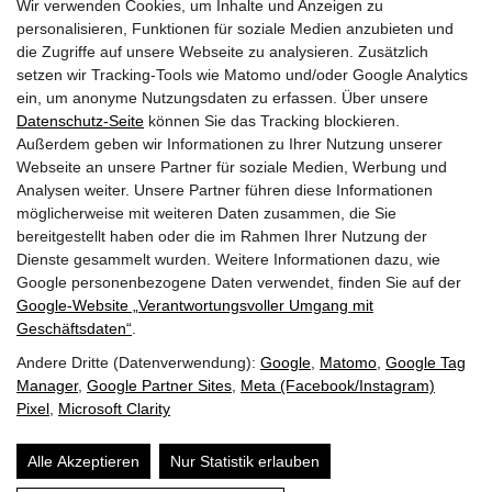
Wir verwenden Cookies, um Inhalte und Anzeigen zu
Home
Veranstaltungen
Satellite
personalisieren, Funktionen für soziale Medien anzubieten und
die Zugriffe auf unsere Webseite zu analysieren. Zusätzlich
setzen wir Tracking-Tools wie Matomo und/oder Google Analytics
ein, um anonyme Nutzungsdaten zu erfassen. Über unsere
Datenschutz-Seite
können Sie das Tracking blockieren.
Außerdem geben wir Informationen zu Ihrer Nutzung unserer
Webseite an unsere Partner für soziale Medien, Werbung und
Analysen weiter. Unsere Partner führen diese Informationen
möglicherweise mit weiteren Daten zusammen, die Sie
bereitgestellt haben oder die im Rahmen Ihrer Nutzung der
Dienste gesammelt wurden. Weitere Informationen dazu, wie
Google personenbezogene Daten verwendet, finden Sie auf der
Gasthof BERGLIFT GmbH | Bundesstraße 252 | A-5630
Google‑Website „Verantwortungsvoller Umgang mit
Bad Hofgastein
Geschäftsdaten“
.
Andere Dritte (Datenverwendung):
Google
,
Matomo
,
Google Tag
T: +43 6432 6219
Manager
,
Google Partner Sites
,
Meta (Facebook/Instagram)
E: info@berglift.com
Pixel
,
Microsoft Clarity
Guest Mobility
Impressum &
Jobs
Barrierefreiheit
Alle Akzeptieren
Nur Statistik erlauben
Ticket
Datenschutz